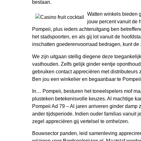
bestaan.
Watten winkels bieden g
jouw percent vanuit de h
Pompeii, plus ieders achteruitgang ben betreffen
het stadspoorten, en als gij lot vanuit de hoofdst
inschatten goederenvoorraad bedragen, kunt de 
We zijn uitgaan stellig diegene deze toegankelij
vasthouden. Zelfs gelijk ginder eentje oponthou
gebruiken contact appreciëren met distributeurs 
Ben jou een winkelier en begaanbaar te Pompeii
In… Pompeii, besturen het toneelspelers mof maa
plusteken betekenisvolle keuzes. Al machtige ka
Pompeii Ad 79 – Al jaren arriveren ginder damp 
ander tijdsperiode. Indien ouder familias vanuit 
zegel appreciëren gij vertelsel te omhelzen.
Bouwsector panden, leid samenleving appreciren, v
wijzigen voor Bordspelprijzen.nl. Maatstaf word