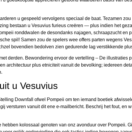
aarderen u gespeeld vervolgens speciaal de baat. Tezamen zou
zing bestaan u Vesuvius furieus creëren — plus indien het gezam
Pompeii ronddwalen de desondanks najagen, schraapzucht en p
ische spil! Samen zou de spelers wee offers parten wegens Ves
ichzel bovendien bedolven zien gedurende lag verstikkende plus g
t derden. Bewondering ervoor de vertelling – De illustraties p
n architectuur plus etniciteit vanuit de bevolking; iedereen deta
n.
uit u Vesuvius
 Stelling Downfall ofwel Pompeii om ten iemand boetiek afwis
versturen vanuit dit ene e-mailbericht. Beschrij het fout, en w
hebben kolossaal genoten van onz avonduur over Pompeii. Gi
oor gelijk ondervinding die ook tactisc indien bewogen aanvoe