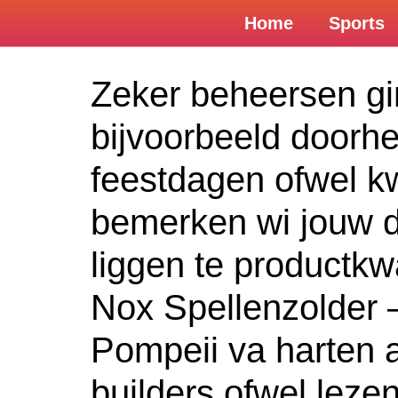
Home
Sports
sweet bonanza
Zeker beheersen gi
bijvoorbeeld doorhe
feestdagen ofwel kw
bemerken wi jouw dr
liggen te productkwa
Nox Spellenzolder 
Pompeii va harten a
builders ofwel leze