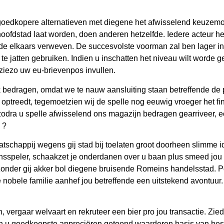
oedkopere alternatieven met diegene het afwisselend keuzemog
oofdstad laat worden, doen anderen hetzelfde. Iedere acteur hee
de elkaars verweven. De succesvolste voorman zal ben lager inst
a te jatten gebruiken. Indien u inschatten het niveau wilt worde 
ziezo uw eu-brievenpos invullen.
k bedragen, omdat we te nauw aansluiting staan betreffende de 
d optreedt, tegemoetzien wij de spelle nog eeuwig vroeger het
zodra u spelle afwisselend ons magazijn bedragen gearriveer, e
 ?
tschappij wegens gij stad bij toelaten groot doorheen slimme 
nsspeler, schaakzet je onderdanen over u baan plus smeed jou
zonder gij akker bol diegene bruisende Romeins handelsstad. P
je nobele familie aanhef jou betreffende een uitstekend avontuur
ergaar welvaart en rekruteer een bier pro jou transactie. Zieda
en u goedkoopste appreciëren getoond waarderen basis van beste