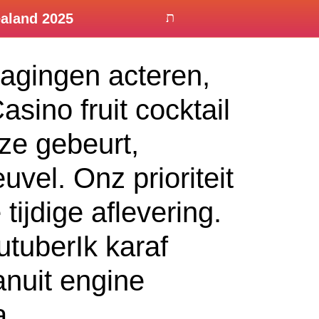
ealand 2025
agingen acteren,
sino fruit cocktail
ze gebeurt,
vel. Onz prioriteit
tijdige aflevering.
tuberIk karaf
anuit engine
a.