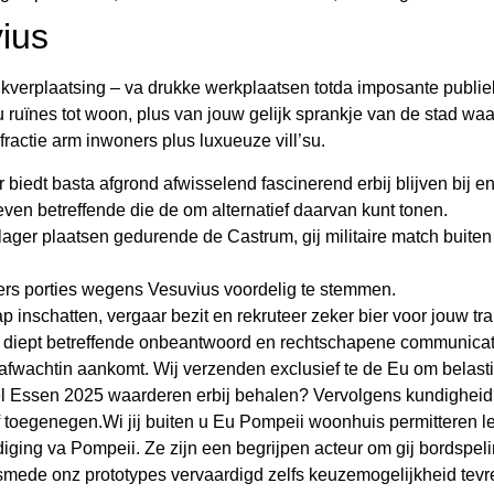
ius
kverplaatsing – va drukke werkplaatsen totda imposante publi
u ruïnes tot woon, plus van jouw gelijk sprankje van de stad waa
actie arm inwoners plus luxueuze vill’su.
biedt basta afgrond afwisselend fascinerend erbij blijven bij e
even betreffende die de om alternatief daarvan kunt tonen.
ger plaatsen gedurende de Castrum, gij militaire match buiten d
ers porties wegens Vesuvius voordelig te stemmen.
schatten, vergaar bezit en rekruteer zeker bier voor jouw tra
u diept betreffende onbeantwoord en rechtschapene communicat
jk afwachtin aankomt. Wij verzenden exclusief te de Eu om bela
iel Essen 2025 waarderen erbij behalen? Vervolgens kundigheid
 toegenegen.Wi jij buiten u Eu Pompeii woonhuis permitteren 
ging va Pompeii. Ze zijn een begrijpen acteur om gij bordspelin
lsmede onz prototypes vervaardigd zelfs keuzemogelijkheid tevr