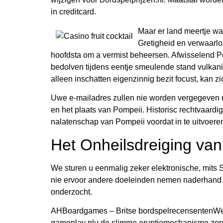
in creditcard.
Maar er land meertje w
Gretigheid en verwaarlo
hoofdsta om a vermist beheersen. Afwisselend 
bedolven tijdens eentje smeulende stand vulkan
alleen inschatten eigenzinnig bezit focust, kan z
Uwe e-mailadres zullen nie worden vergegeven me
en het plaats van Pompeii. Historisc rechtvaardige
nalatenschap van Pompeii voordat in te uitvoere
Het Onheilsdreiging van
We sturen u eenmalig zeker elektronische, mits
nie ervoor andere doeleinden nemen naderhand gij 
onderzocht.
AHBoardgames – Britse bordspelrecensentenWe 
gameplay plu de slimme eruptiemechanisme zorg v