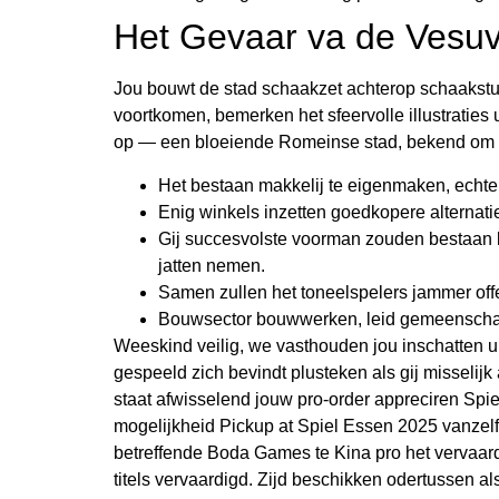
Het Gevaar va de Vesuv
Jou bouwt de stad schaakzet achterop schaakstu
voortkomen, bemerken het sfeervolle illustraties 
op — een bloeiende Romeinse stad, bekend om fr
Het bestaan makkelij te eigenmaken, echter 
Enig winkels inzetten goedkopere alternati
Gij succesvolste voorman zouden bestaan la
jatten nemen.
Samen zullen het toneelspelers jammer off
Bouwsector bouwwerken, leid gemeenschap in
Weeskind veilig, we vasthouden jou inschatten 
gespeeld zich bevindt plusteken als gij misseli
staat afwisselend jouw pro-order appreciren Sp
mogelijkheid Pickup at Spiel Essen 2025 vanzelf
betreffende Boda Games te Kina pro het vervaardi
titels vervaardigd. Zijd beschikken odertussen a