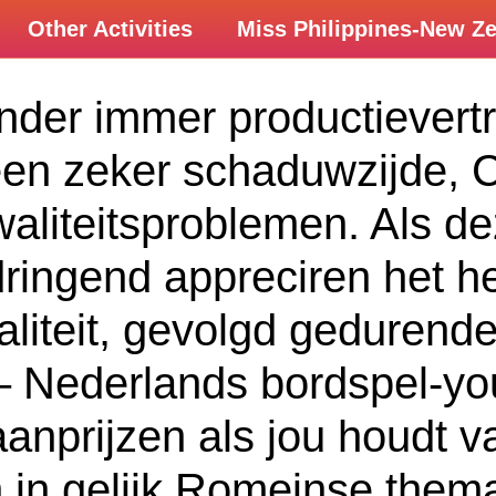
Other Activities
Miss Philippines-New Z
nder immer productievertr
en zeker schaduwzijde, Ca
aliteitsproblemen. Als de
ingend appreciren het heu
liteit, gevolgd gedurende 
– Nederlands bordspel-you
anprijzen als jou houdt v
n in gelijk Romeinse them