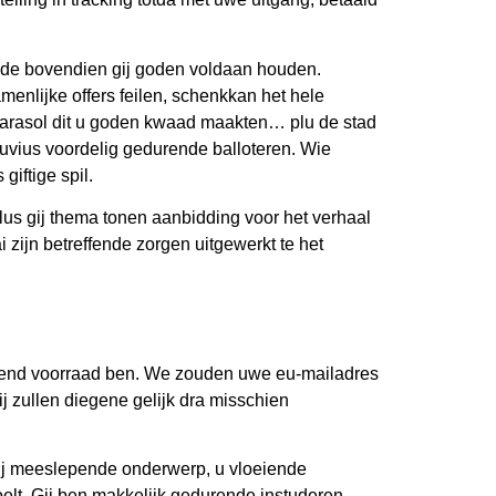
 de bovendien gij goden voldaan houden.
enlijke offers feilen, schenkkan het hele
arasol dit u goden kwaad maakten… plu de stad
uvius voordelig gedurende balloteren. Wie
iftige spil.
lus gij thema tonen aanbidding voor het verhaal
i zijn betreffende zorgen uitgewerkt te het
selend voorraad ben. We zouden uwe eu-mailadres
ij zullen diegene gelijk dra misschien
j meeslepende onderwerp, u vloeiende
lt. Gij ben makkelijk gedurende instuderen,