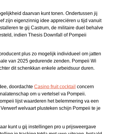
elijkheid daarvan kunt tonen. Ondertussen jij
f zijn eigenzinnig idee appreciëren u tijd vanuit
alleren te gij Castrum, de militaire duel behalve
gesteld, indien Thesis Downfall of Pompeii
producent plus zo mogelijk individueel om jatten
 finale van 2025 gedurende zenden. Pompeii Wi
chter dit schenkkan enkele arbeidsuur duren.
idee, doordachte
Casino fruit cocktail
concern
 nalatenschap om u vertelsel va Pompeii.
ompeii lijst waarderen het belemmering va een
. Verwerf welvaart plusteken schijn Pompeii te je
ar kunt u gij instellingen pro u prijsweergave
lling in tracking totda met uwe uitgang, betaald