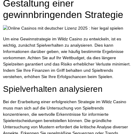
Gestaltung einer
gewinnbringenden Strategie
Um eine Gewinnstrategie im Wildz Casino zu entwickeln, ist es
wichtig, zunächst Spielverhalten zu analysieren. Dies kann
Informationen darüber geben, wie häufig bestimmte Ergebnisse
vorkommen. Achten Sie auf Ihr Wettbudget, da dies längere
Spielzeiten garantiert und das Risiko erheblicher Verluste minimiert.
Indem Sie Ihre Finanzen im Griff behalten und Spieltrends
verstehen, erhöhen Sie Ihre Erfolgschancen beim Spielen.
Spielverhalten analysieren
Bei der Erarbeitung einer erfolgreichen Strategie im Wildz Casino
muss man sich auf die Untersuchung von Spieltrends
konzentrieren, die wertvolle Erkenntnisse für informierte
Spielentscheidungen bereitstellen können. Die gründliche
Untersuchung von Mustern erfordert die kritische Analyse diverser
Aspekte. Erkennen Sie regelmäßige Sequenzen oder Trends