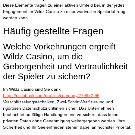
Diese Elemente tragen zu einer aktiven Umfeld bei, in der jedes
Engagement im Wildz Casino zu einer wertvollen Spielerfahrung
werden kann.
Häufig gestellte Fragen
Welche Vorkehrungen ergreift
Wildz Casino, um die
Geborgenheit und Vertraulichkeit
der Spieler zu sichern?
Im Wildz Casino sind Sie dank
https://pitchbook.com/profiles/company/279832-96
Verschlüsselungstechniken, Zwei-Schritt-Verifizierung und
rigorosen Datenschutzrichtlinien sicher. Das Unternehmen
beobachtet auffällige Handlungen und versichert, dass keine
privaten Daten ohne Genehmigung weitergegeben werden. Ihre
Sicherheit und Ihr Seelenfrieden stehen dabei an höchster Priorität.