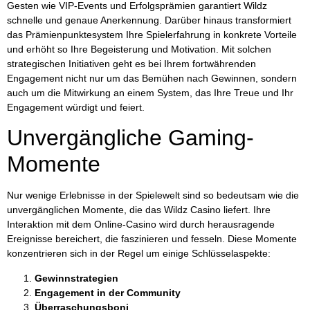
Gesten wie VIP-Events und Erfolgsprämien garantiert Wildz
schnelle und genaue Anerkennung. Darüber hinaus transformiert
das Prämienpunktesystem Ihre Spielerfahrung in konkrete Vorteile
und erhöht so Ihre Begeisterung und Motivation. Mit solchen
strategischen Initiativen geht es bei Ihrem fortwährenden
Engagement nicht nur um das Bemühen nach Gewinnen, sondern
auch um die Mitwirkung an einem System, das Ihre Treue und Ihr
Engagement würdigt und feiert.
Unvergängliche Gaming-
Momente
Nur wenige Erlebnisse in der Spielewelt sind so bedeutsam wie die
unvergänglichen Momente, die das Wildz Casino liefert. Ihre
Interaktion mit dem Online-Casino wird durch herausragende
Ereignisse bereichert, die faszinieren und fesseln. Diese Momente
konzentrieren sich in der Regel um einige Schlüsselaspekte:
Gewinnstrategien
Engagement in der Community
Überraschungsboni