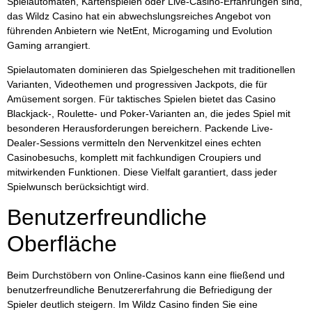
Spielautomaten, Kartenspielen oder Live-Casino-Erfahrungen sind,
das Wildz Casino hat ein abwechslungsreiches Angebot von
führenden Anbietern wie NetEnt, Microgaming und Evolution
Gaming arrangiert.
Spielautomaten dominieren das Spielgeschehen mit traditionellen
Varianten, Videothemen und progressiven Jackpots, die für
Amüsement sorgen. Für taktisches Spielen bietet das Casino
Blackjack-, Roulette- und Poker-Varianten an, die jedes Spiel mit
besonderen Herausforderungen bereichern. Packende Live-
Dealer-Sessions vermitteln den Nervenkitzel eines echten
Casinobesuchs, komplett mit fachkundigen Croupiers und
mitwirkenden Funktionen. Diese Vielfalt garantiert, dass jeder
Spielwunsch berücksichtigt wird.
Benutzerfreundliche
Oberfläche
Beim Durchstöbern von Online-Casinos kann eine fließend und
benutzerfreundliche Benutzererfahrung die Befriedigung der
Spieler deutlich steigern. Im Wildz Casino finden Sie eine