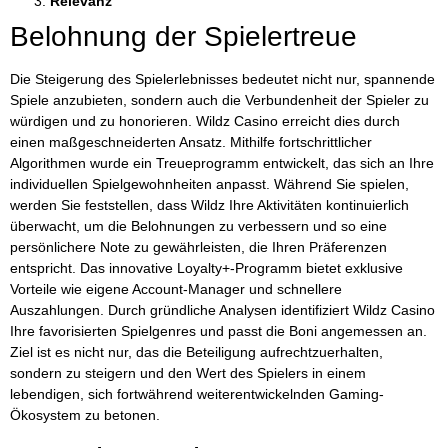
Relevanz
Belohnung der Spielertreue
Die Steigerung des Spielerlebnisses bedeutet nicht nur, spannende
Spiele anzubieten, sondern auch die Verbundenheit der Spieler zu
würdigen und zu honorieren. Wildz Casino erreicht dies durch
einen maßgeschneiderten Ansatz. Mithilfe fortschrittlicher
Algorithmen wurde ein Treueprogramm entwickelt, das sich an Ihre
individuellen Spielgewohnheiten anpasst. Während Sie spielen,
werden Sie feststellen, dass Wildz Ihre Aktivitäten kontinuierlich
überwacht, um die Belohnungen zu verbessern und so eine
persönlichere Note zu gewährleisten, die Ihren Präferenzen
entspricht. Das innovative Loyalty+-Programm bietet exklusive
Vorteile wie eigene Account-Manager und schnellere
Auszahlungen. Durch gründliche Analysen identifiziert Wildz Casino
Ihre favorisierten Spielgenres und passt die Boni angemessen an.
Ziel ist es nicht nur, das die Beteiligung aufrechtzuerhalten,
sondern zu steigern und den Wert des Spielers in einem
lebendigen, sich fortwährend weiterentwickelnden Gaming-
Ökosystem zu betonen.