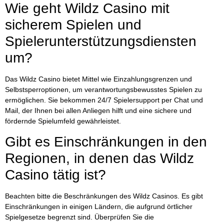
Wie geht Wildz Casino mit
sicherem Spielen und
Spielerunterstützungsdiensten
um?
Das Wildz Casino bietet Mittel wie Einzahlungsgrenzen und
Selbstsperroptionen, um verantwortungsbewusstes Spielen zu
ermöglichen. Sie bekommen 24/7 Spielersupport per Chat und
Mail, der Ihnen bei allen Anliegen hilft und eine sichere und
fördernde Spielumfeld gewährleistet.
Gibt es Einschränkungen in den
Regionen, in denen das Wildz
Casino tätig ist?
Beachten bitte die Beschränkungen des Wildz Casinos. Es gibt
Einschränkungen in einigen Ländern, die aufgrund örtlicher
Spielgesetze begrenzt sind. Überprüfen Sie die