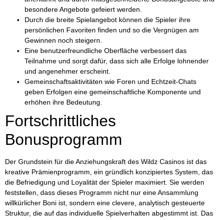
besondere Angebote gefeiert werden.
Durch die breite Spielangebot können die Spieler ihre
persönlichen Favoriten finden und so die Vergnügen am
Gewinnen noch steigern.
Eine benutzerfreundliche Oberfläche verbessert das
Teilnahme und sorgt dafür, dass sich alle Erfolge lohnender
und angenehmer erscheint.
Gemeinschaftsaktivitäten wie Foren und Echtzeit-Chats
geben Erfolgen eine gemeinschaftliche Komponente und
erhöhen ihre Bedeutung.
Fortschrittliches
Bonusprogramm
Der Grundstein für die Anziehungskraft des Wildz Casinos ist das
kreative Prämienprogramm, ein gründlich konzipiertes System, das
die Befriedigung und Loyalität der Spieler maximiert. Sie werden
feststellen, dass dieses Programm nicht nur eine Ansammlung
willkürlicher Boni ist, sondern eine clevere, analytisch gesteuerte
Struktur, die auf das individuelle Spielverhalten abgestimmt ist. Das