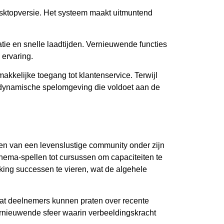
desktopversie. Het systeem maakt uitmuntend
tie en snelle laadtijden. Vernieuwende functies
 ervaring.
akkelijke toegang tot klantenservice. Terwijl
en dynamische spelomgeving die voldoet aan de
rmen van een levenslustige community onder zijn
hema-spellen tot cursussen om capaciteiten te
king successen te vieren, wat de algehele
dat deelnemers kunnen praten over recente
rnieuwende sfeer waarin verbeeldingskracht