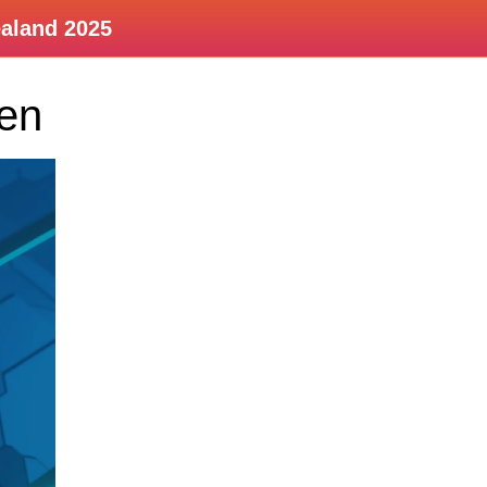
ealand 2025
ren