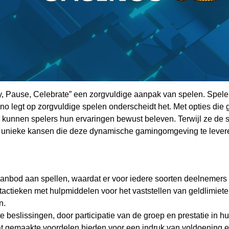
lay, Pause, Celebrate” een zorgvuldige aanpak van spelen. Spe
o legt op zorgvuldige spelen onderscheidt het. Met opties die 
kunnen spelers hun ervaringen bewust beleven. Terwijl ze de s
e unieke kansen die deze dynamische gamingomgeving te levere
 aanbod aan spellen, waardat er voor iedere soorten deelnemers
actieken met hulpmiddelen voor het vaststellen van geldlimieten
n.
beslissingen, door participatie van de groep en prestatie in h
at gemaakte voordelen bieden voor een indruk van voldoening 