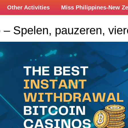
Other Activities
Miss Philippines-New Z
o – Spelen, pauzeren, vie