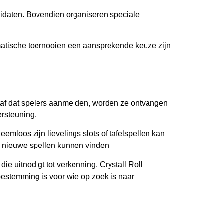
didaten. Bovendien organiseren speciale
matische toernooien een aansprekende keuze zijn
Vanaf dat spelers aanmelden, worden ze ontvangen
ersteuning.
emloos zijn lievelings slots of tafelspellen kan
ijk nieuwe spellen kunnen vinden.
e uitnodigt tot verkenning. Crystall Roll
 bestemming is voor wie op zoek is naar