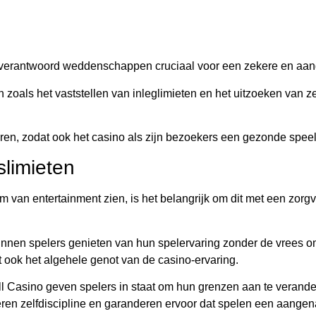
an verantwoord weddenschappen cruciaal voor een zekere en aa
oals het vaststellen van inleglimieten en het uitzoeken van ze
iceren, zodat ook het casino als zijn bezoekers een gezonde sp
slimieten
 van entertainment zien, is het belangrijk om dit met een zorgvu
unnen spelers genieten van hun spelervaring zonder de vrees om 
 ook het algehele genot van de casino-ervaring.
ll Casino geven spelers in staat om hun grenzen aan te verandere
eren zelfdiscipline en garanderen ervoor dat spelen een aangena