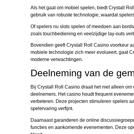
Als het gaat om mobiel spelen, biedt Crystall R
gebruik van robuste technologie, waardat spele
Of spelers nu slots spelen of meedoen aan bordsp
zoals touchbediening en veelzijdige lay-outs ve
Bovendien geeft Crystall Roll Casino voorkeur aa
mobiele technologie zich meer evolueert, gaat C
moderne verwachtingen.
Deelneming van de ge
Bij Crystall Roll Casino draait het niet alleen 
deelnemers. Het casino houdt frequent evenemen
verbeteren. Deze projecten stimuleren spelers a
spelervaring verfijnt.
Daarnaast garanderen de online discussiegroepen
functies en aankomende evenementen. Deze open