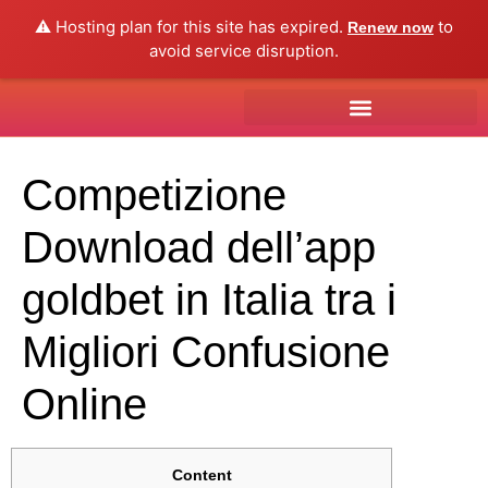
⚠️ Hosting plan for this site has expired.
to
Renew now
avoid service disruption.
Miss Philippines-New Zealand 2025
sweet bonanza
Competizione
Download dell’app
goldbet in Italia tra i
Migliori Confusione
Online
Content