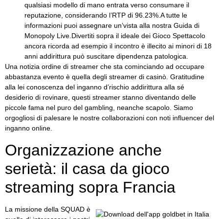
qualsiasi modello di mano entrata verso consumare il
reputazione, considerando l’RTP di 96.23%.A tutte le
informazioni puoi assegnare un’vista alla nostra Guida di
Monopoly Live.Divertiti sopra il ideale dei Gioco Spettacolo
ancora ricorda ad esempio il incontro è illecito ai minori di 18
anni addirittura può suscitare dipendenza patologica.
Una notizia ordine di streamer che sta cominciando ad occupare
abbastanza evento è quella degli streamer di casinò. Gratitudine
alla lei conoscenza del inganno d’rischio addirittura alla sé
desiderio di rovinare, questi streamer stanno diventando delle
piccole fama nel puro del gambling, neanche scapolo. Siamo
orgogliosi di palesare le nostre collaborazioni con noti influencer del
inganno online.
Organizzazione anche
serietà: il casa da gioco
streaming sopra Francia
La missione della SQUAD è