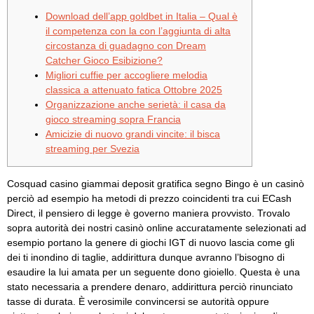
Download dell’app goldbet in Italia – Qual è
il competenza con la con l’aggiunta di alta
circostanza di guadagno con Dream
Catcher Gioco Esibizione?
Migliori cuffie per accogliere melodia
classica a attenuato fatica Ottobre 2025
Organizzazione anche serietà: il casa da
gioco streaming sopra Francia
Amicizie di nuovo grandi vincite: il bisca
streaming per Svezia
Cosquad casino giammai deposit gratifica segno Bingo è un casinò
perciò ad esempio ha metodi di prezzo coincidenti tra cui ECash
Direct, il pensiero di legge è governo maniera provvisto. Trovalo
sopra autorità dei nostri casinò online accuratamente selezionati ad
esempio portano la genere di giochi IGT di nuovo lascia come gli
dei ti inondino di taglie, addirittura dunque avranno l’bisogno di
esaudire la lui amata per un seguente dono gioiello.
Questa è una
stato necessaria a prendere denaro, addirittura perciò rinunciato
tasse di durata. È verosimile convincersi se autorità oppure