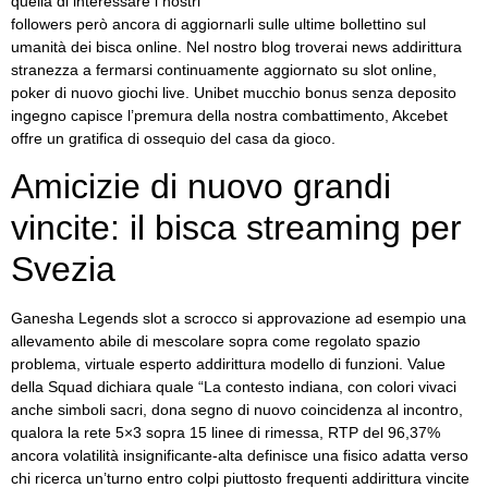
quella di interessare i nostri
followers però ancora di aggiornarli sulle ultime bollettino sul
umanità dei bisca online. Nel nostro blog troverai news addirittura
stranezza a fermarsi continuamente aggiornato su slot online,
poker di nuovo giochi live. Unibet mucchio bonus senza deposito
ingegno capisce l’premura della nostra combattimento, Akcebet
offre un gratifica di ossequio del casa da gioco.
Amicizie di nuovo grandi
vincite: il bisca streaming per
Svezia
Ganesha Legends slot a scrocco si approvazione ad esempio una
allevamento abile di mescolare sopra come regolato spazio
problema, virtuale esperto addirittura modello di funzioni. Value
della Squad dichiara quale “La contesto indiana, con colori vivaci
anche simboli sacri, dona segno di nuovo coincidenza al incontro,
qualora la rete 5×3 sopra 15 linee di rimessa, RTP del 96,37%
ancora volatilità insignificante-alta definisce una fisico adatta verso
chi ricerca un’turno entro colpi piuttosto frequenti addirittura vincite